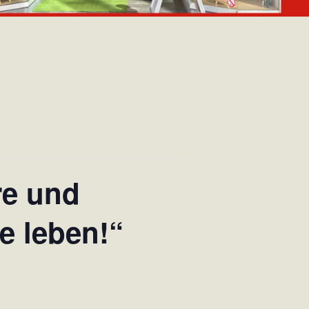
E.V.
re und
e leben!“