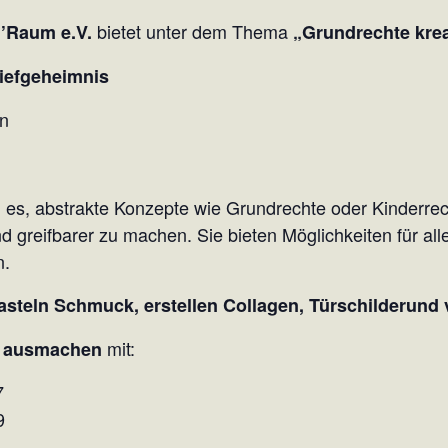
bietet unter dem Thema
d’Raum e.V.
„Grundrechte krea
riefgeheimnis
en
 es, abstrakte Konzepte wie Grundrechte oder Kinderrec
 greifbarer zu machen. Sie bieten Möglichkeiten für al
n.
asteln Schmuck, erstellen Collagen, Türschilderund 
mit:
n ausmachen
7
9