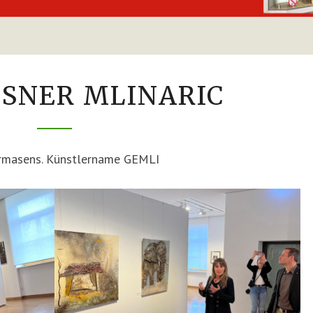
SIGI
SSNER MLINARIC
GESSNER M
LINARIC
Pirmasens. Künstlername GEMLI