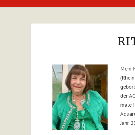
RI
Mein 
(Rhein
gebore
der AO
male i
Aquare
Jahr 2