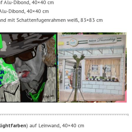
 auf Alu-Dibond, 40×40 cm
f Alu-Dibond, 40×40 cm
nwand mit Schattenfugenrahmen weiß, 83×83 cm
lightfarben
) auf Leinwand, 40×40 cm